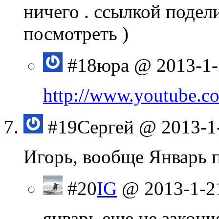
ничего . ссылкой подел
посмотреть )
#18
юра
@ 2013-1-
http://www.youtube.
#19
Сергей
@ 2013-1
Игорь, вообще Январь 
#20
IG
@ 2013-1-2
январь еще не законч