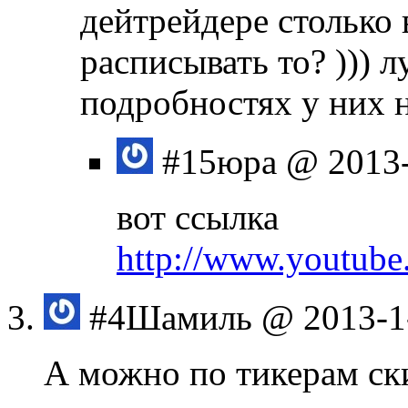
дейтрейдере столько 
расписывать то? ))) 
подробностях у них н
#15
юра
@ 2013-
вот ссылка
http://www.youtub
#4
Шамиль
@ 2013-1
А можно по тикерам ск