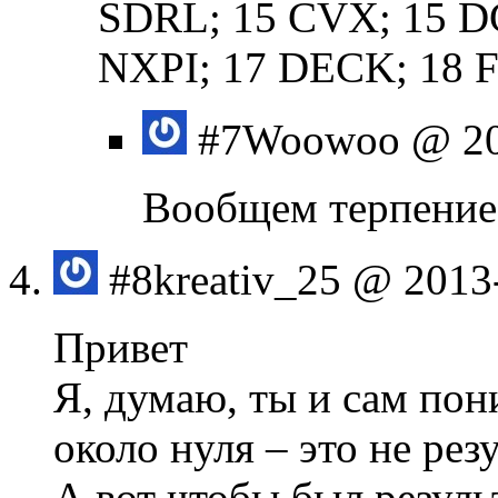
SDRL; 15 CVX; 15 D
NXPI; 17 DECK; 18 
#7
Woowoo
@ 20
Вообщем терпение,
#8
kreativ_25
@ 2013-
Привет
Я, думаю, ты и сам пон
около нуля – это не ре
А вот чтобы был резуль