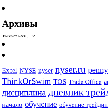
Архивы
nyser.ru
penny
Excel
nyser
NYSE
ThinkOrSwim
TOS
а
Trade Office
дневник трей
дисциплина
обучение
начало
обучение трейдин