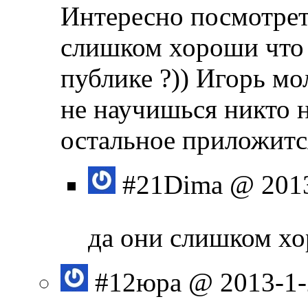
Интересно посмотреть
слишком хороши что
публике ?)) Игорь мо
не научишься никто н
остальное приложится
#21
Dima
@ 2013
да они слишком х
#12
юра
@ 2013-1-