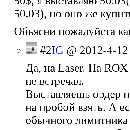
50$, я выставляю 50.03
50.03), но оно же купи
Объясни пожалуйста ка
#2
IG
@ 2012-4-12
Да, на Laser. На ROX
не встречал.
Выставляешь ордер на
на пробой взять. А е
обычного лимитника 