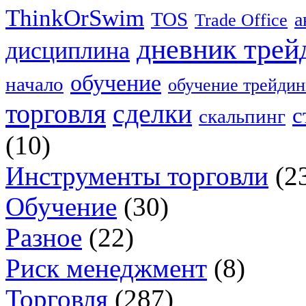
ThinkOrSwim
TOS
а
Trade Office
дневник трей
дисциплина
обучение
начало
обучение трейдин
торговля
сделки
с
скальпинг
(10)
Инструменты торговли
(2
Обучение
(30)
Разное
(22)
Риск менеджмент
(8)
Торговля
(287)