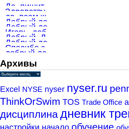
Да, пишите в телеграмм, обсудим детали.
Здравствуйте. Хотел бы заказать 8 скриптов для TOS. Возьметесь?
да, всем желающим. Просто маякните в телеграмм мне. @igstik
Добрый день! А скрипт ещё раздаёте?
Добрый день. Если еще актуально, то пишите в телеграмм на @igstik
Игорь, добрый день. На скайп не получается достучаться. Как найти
Добрый. Диск дам, пишите в телеграмм. под заказ пишу, но все ме
Добрый день. Ищу скрипты для ТОС . Вышлите на e-mail dneprenergo@
Спасибо за сигнал, удалю на всякий пожарный.
добрый день. Вижу что уже не торгуете, но Ваш диск меня заинтерес
Архивы
nyser.ru
penn
Excel
nyser
NYSE
ThinkOrSwim
TOS
а
Trade Office
дневник тр
дисциплина
обучение
настройки
начало
обу