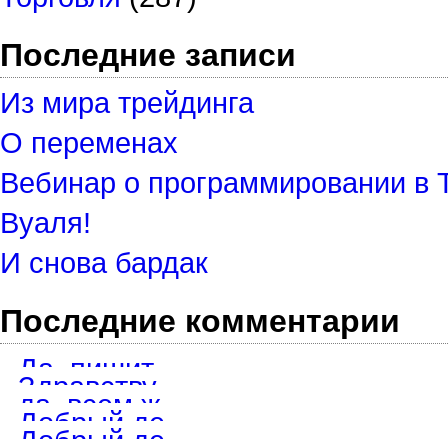
Последние записи
Из мира трейдинга
О переменах
Вебинар о программировании в 
Вуаля!
И снова бардак
Последние комментарии
Да, пишите в телеграмм, обсудим детали.
Здравствуйте. Хотел бы заказать 8 скриптов для TOS. Возьметесь?
да, всем желающим. Просто маякните в телеграмм мне. @igstik
Добрый день! А скрипт ещё раздаёте?
Добрый день. Если еще актуально, то пишите в телеграмм на @igstik