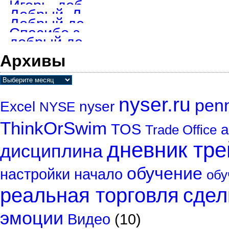
Игорь, добрый день. На скайп не получается достучаться. Как найти
Добрый. Диск дам, пишите в телеграмм. под заказ пишу, но все ме
Добрый день. Ищу скрипты для ТОС . Вышлите на e-mail dneprenergo@
Спасибо за сигнал, удалю на всякий пожарный.
добрый день. Вижу что уже не торгуете, но Ваш диск меня заинтерес
Архивы
nyser.ru
penn
Excel
nyser
NYSE
ThinkOrSwim
TOS
а
Trade Office
дневник тр
дисциплина
обучение
настройки
начало
обу
реальная торговля
сдел
эмоции
Видео
(10)