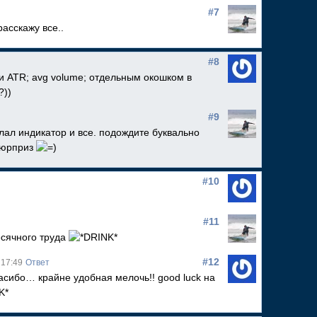
#7
расскажу все..
#8
и ATR; avg volume; отдельным окошком в
?))
#9
елал индикатор и все. подождите буквально
 сюрприз
#10
#11
есячного труда
#12
 17:49
Ответ
сибо… крайне удобная мелочь!! good luck на