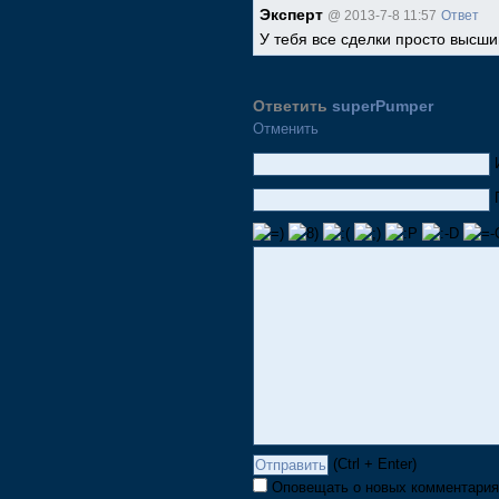
Эксперт
@ 2013-7-8 11:57
Ответ
У тебя все сделки просто высш
Ответить
superPumper
Отменить
(Ctrl + Enter)
Оповещать о новых комментария