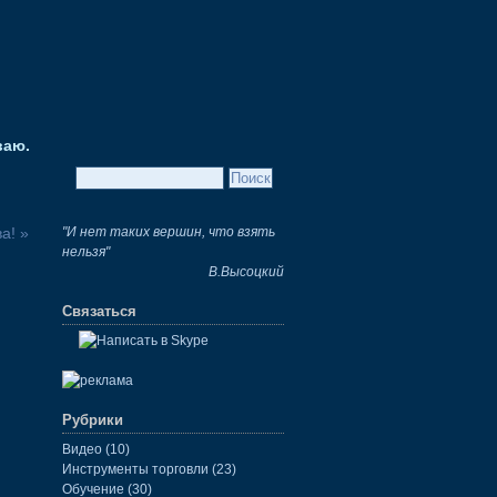
ваю.
а! »
"И нет таких вершин, что взять
нельзя"
В.Высоцкий
Связаться
Рубрики
Видео
(10)
Инструменты торговли
(23)
Обучение
(30)