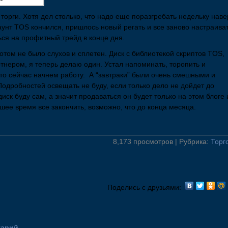
 торги. Хотя дел столько, что надо еще поразгребать недельку наве
аунт TOS кончился, пришлось новый регать и все заново настраиват
ься на профитный трейд в конце дня.
потом не было слухов и сплетен. Диск с библиотекой скриптов TOS,
тнером, я теперь делаю один. Устал напоминать, торопить и
что сейчас начнем работу. А “завтраки” были очень смешными и
Подробностей освещать не буду, если только дело не дойдет до
иск буду сам, а значит продаваться он будет только на этом блоге 
шее время все закончить, возможно, что до конца месяца.
8,173 просмотров | Рубрика:
Торг
Поделись с друзьями:
тарий