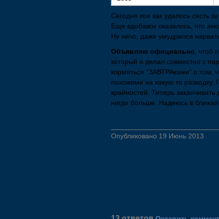
Сегодня кое как удалось сесть за
Еще вдобавок оказалось, что акк
Ну ничо, даже умудрился нарват
Объявляю официально
, чтоб 
который я делал совместно с пар
кормиться “ЗАВТРАками” о том, 
похожими на какую то разводку. 
крайностей. Теперь заканчивать д
нигде больше. Надеюсь в ближай
Опубликовано 19 Июнь 2013
13 ответов
Оставить коммен