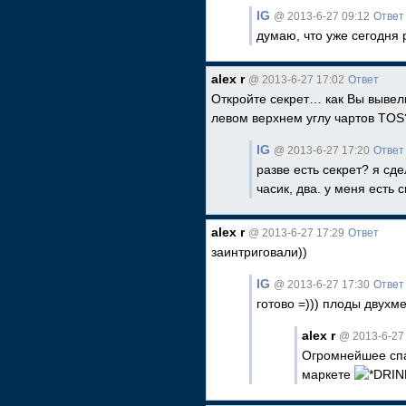
IG
@ 2013-6-27 09:12
Ответ
думаю, что уже сегодня 
alex r
@ 2013-6-27 17:02
Ответ
Откройте секрет… как Вы вывел
левом верхнем углу чартов TOS
IG
@ 2013-6-27 17:20
Ответ
разве есть секрет? я сд
часик, два. у меня есть
alex r
@ 2013-6-27 17:29
Ответ
заинтриговали))
IG
@ 2013-6-27 17:30
Ответ
готово =))) плоды двухм
alex r
@ 2013-6-27
Огромнейшее спа
маркете