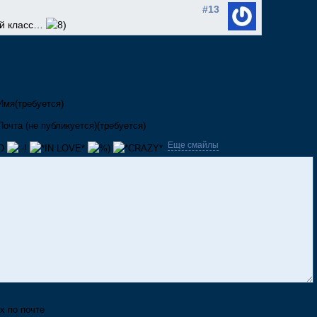
#13
ий класс…
Имя(требуется)
Почта (не публикуется)(требуется)
Еще смайлы
х по почте