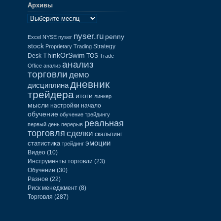
Архивы
nyser.ru
penny
Excel
NYSE
nyser
stock
Strategy
Proprietary Trading
ThinkOrSwim
Desk
TOS
Trade
анализ
Office
анализ
торговли
демо
дневник
дисциплина
трейдера
итоги
линкер
мысли
настройки
начало
обучение
обучение трейдингу
реальная
первый день
перерыв
торговля
сделки
скальпинг
эмоции
статистика
трейдинг
Видео
(10)
Инструменты торговли
(23)
Обучение
(30)
Разное
(22)
Риск менеджмент
(8)
Торговля
(287)