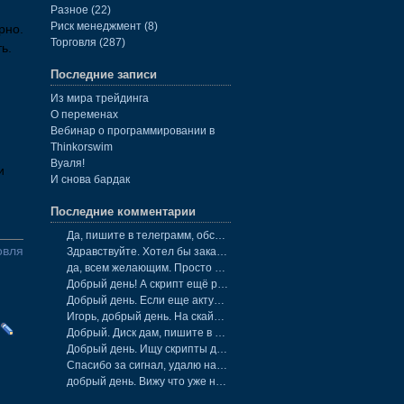
Разное
(22)
Риск менеджмент
(8)
рно.
Торговля
(287)
ь.
Последние записи
Из мира трейдинга
О переменах
Вебинар о программировании в
Thinkorswim
Вуаля!
и
И снова бардак
Последние комментарии
Да, пишите в телеграмм, обсудим детали.
овля
Здравствуйте. Хотел бы заказать 8 скриптов для TOS. Возьметесь?
да, всем желающим. Просто маякните в телеграмм мне. @igstik
Добрый день! А скрипт ещё раздаёте?
Добрый день. Если еще актуально, то пишите в телеграмм на @igstik
Игорь, добрый день. На скайп не получается достучаться. Как найти
Добрый. Диск дам, пишите в телеграмм. под заказ пишу, но все ме
Добрый день. Ищу скрипты для ТОС . Вышлите на e-mail dneprenergo@
Спасибо за сигнал, удалю на всякий пожарный.
добрый день. Вижу что уже не торгуете, но Ваш диск меня заинтерес