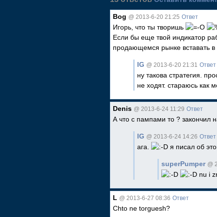
Bog
@ 2013-6-20 21:25
Ответ
Игорь, что ты творишь
Если бы еще твой индикатор раб
продающемся рынке вставать в 
IG
@ 2013-6-20 21:31
Ответ
ну такова стратегия. пр
не ходят. стараюсь как м
Denis
@ 2013-6-24 11:29
Ответ
А что с пампами то ? закончил 
IG
@ 2013-6-24 14:26
Ответ
ага.
я писал об это
superPumper
@ 2
nu i z
L
@ 2013-6-27 08:36
Ответ
Chto ne torguesh?