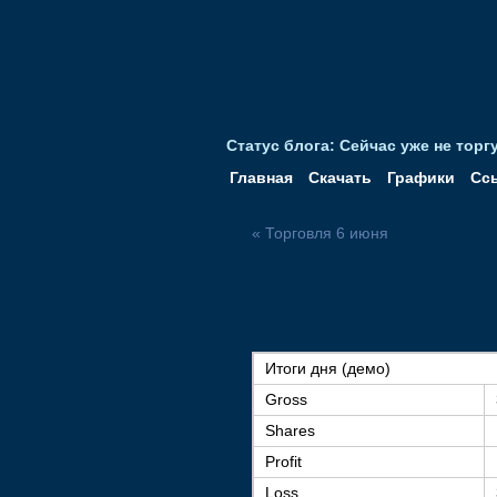
Статус блога: Сейчас уже не тор
Главная
Скачать
Графики
Сс
« Торговля 6 июня
Итоги дня (демо)
Gross
Shares
Profit
Loss