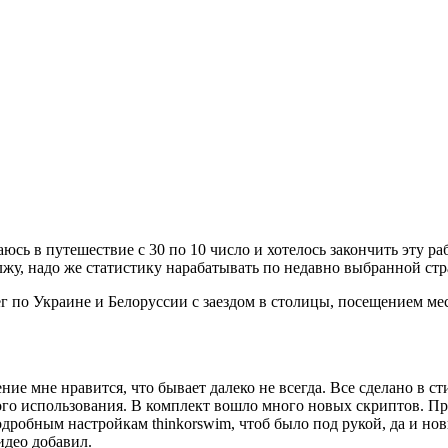
юсь в путешествие с 30 по 10 число и хотелось закончить эту ра
жу, надо же статистику нарабатывать по недавно выбранной стр
г по Украине и Белоруссии с заездом в столицы, посещением ме
е мне нравится, что бывает далеко не всегда. Все сделано в ст
ого использования. В комплект вошло много новых скриптов. Пр
дробным настройкам thinkorswim, чтоб было под рукой, да и но
идео добавил.