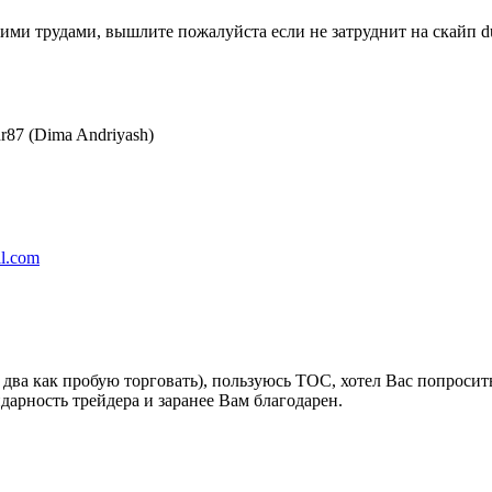
ими трудами, вышлите пожалуйста если не затруднит на скайп d
87 (Dima Andriyash)
l.com
 два как пробую торговать), пользуюсь ТОС, хотел Вас попроси
идарность трейдера и заранее Вам благодарен.