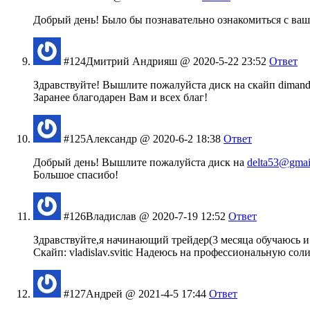
Добрый день! Было бы познавательно ознакомиться с ваш
#124
Дмитрий Андрияш
@ 2020-5-22 23:52
Ответ
Здравствуйте! Вышлите пожалуйста диск на скайп dimandr
Заранее благодарен Вам и всех благ!
#125
Александр
@ 2020-6-2 18:38
Ответ
Добрый день! Вышлите пожалуйста диск на
delta53@gmai
Большое спасибо!
#126
Владислав
@ 2020-7-19 12:52
Ответ
Здравствуйте,я начинающий трейдер(3 месяца обучаюсь и
Скайп: vladislav.svitic Надеюсь на профессиональную сол
#127
Андрей
@ 2021-4-5 17:44
Ответ