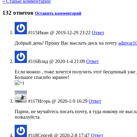
« Старые комментарии
132 ответов
Оставить комментарий
#115
Иван
@ 2019-12-29 23:22
Ответ
Добрый день! Прошу Вас выслать диск на почту
admvar1
#116
Влад
@ 2020-1-4 21:09
Ответ
Если можно , тоже хочется получить этот бесценный уже 
Большое спасибо заранее!
#117
Игорь
@ 2020-1-9 16:29
Ответ
Парни, не мучайтесь писать почту, я туда никому не высл
пожалуйста.
#118
Сергей
@ 2020-2-8 17:47
Ответ