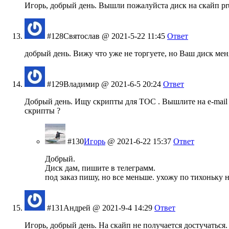
Игорь, добрый день. Вышли пожалуйста диск на скайп pruv
#128
Святослав
@ 2021-5-22 11:45
Ответ
добрый день. Вижу что уже не торгуете, но Ваш диск меня
#129
Владимир
@ 2021-6-5 20:24
Ответ
Добрый день. Ищу скрипты для ТОС . Вышлите на e-mai
скрипты ?
#130
Игорь
@ 2021-6-22 15:37
Ответ
Добрый.
Диск дам, пишите в телеграмм.
под заказ пишу, но все меньше. ухожу по тихоньку 
#131
Андрей
@ 2021-9-4 14:29
Ответ
Игорь, добрый день. На скайп не получается достучаться