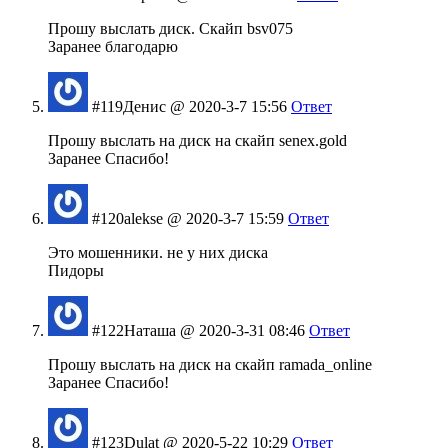
Прошу выслать диск. Скайп bsv075
Заранее благодарю
#119
Денис
@ 2020-3-7 15:56
Ответ
Прошу выслать на диск на скайп senex.gold
Заранее Спасибо!
#120
alekse
@ 2020-3-7 15:59
Ответ
Это мошенники. не у них диска
Пидоры
#122
Наташа
@ 2020-3-31 08:46
Ответ
Прошу выслать на диск на скайп ramada_online
Заранее Спасибо!
#123
Dulat
@ 2020-5-22 10:29
Ответ