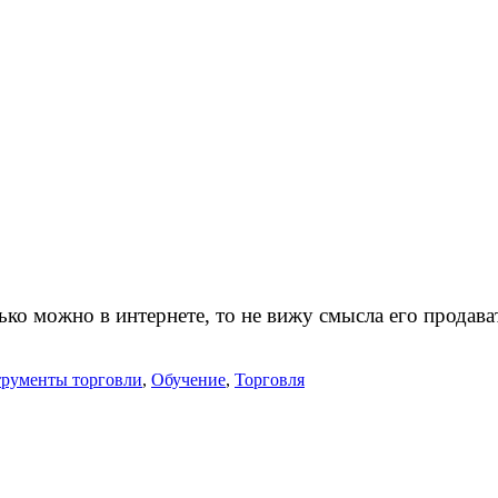
олько можно в интернете, то не вижу смысла его продав
рументы торговли
,
Обучение
,
Торговля