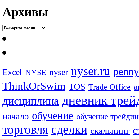
Архивы
nyser.ru
penny
Excel
nyser
NYSE
ThinkOrSwim
TOS
а
Trade Office
дневник трей
дисциплина
обучение
начало
обучение трейдин
торговля
сделки
с
скальпинг