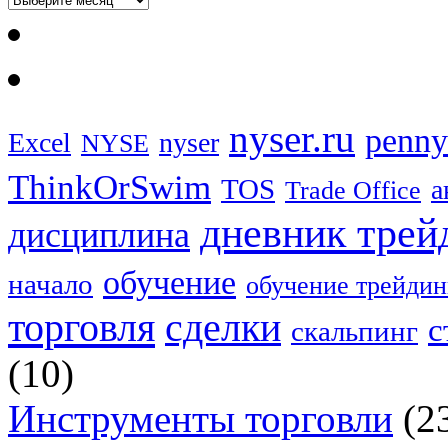
nyser.ru
penny
Excel
nyser
NYSE
ThinkOrSwim
TOS
а
Trade Office
дневник трей
дисциплина
обучение
начало
обучение трейдин
торговля
сделки
с
скальпинг
(10)
Инструменты торговли
(2