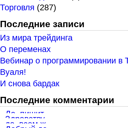
Торговля
(287)
Последние записи
Из мира трейдинга
О переменах
Вебинар о программировании в 
Вуаля!
И снова бардак
Последние комментарии
Да, пишите в телеграмм, обсудим детали.
Здравствуйте. Хотел бы заказать 8 скриптов для TOS. Возьметесь?
да, всем желающим. Просто маякните в телеграмм мне. @igstik