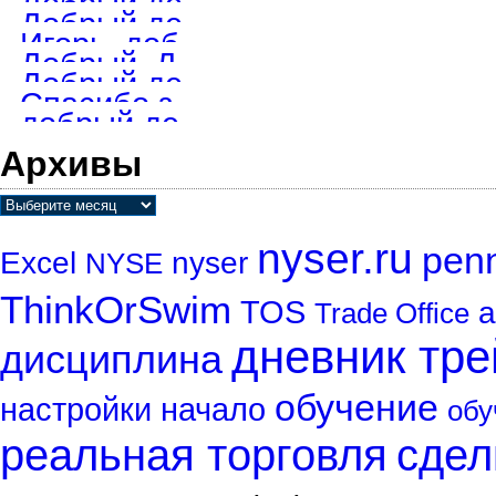
Добрый день! А скрипт ещё раздаёте?
Добрый день. Если еще актуально, то пишите в телеграмм на @igstik
Игорь, добрый день. На скайп не получается достучаться. Как найти
Добрый. Диск дам, пишите в телеграмм. под заказ пишу, но все ме
Добрый день. Ищу скрипты для ТОС . Вышлите на e-mail dneprenergo@
Спасибо за сигнал, удалю на всякий пожарный.
добрый день. Вижу что уже не торгуете, но Ваш диск меня заинтерес
Архивы
nyser.ru
penn
Excel
nyser
NYSE
ThinkOrSwim
TOS
а
Trade Office
дневник тр
дисциплина
обучение
настройки
начало
обу
реальная торговля
сдел