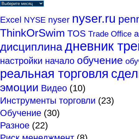
nyser.ru
penn
Excel
nyser
NYSE
ThinkOrSwim
TOS
а
Trade Office
дневник тр
дисциплина
обучение
настройки
начало
обу
реальная торговля
сдел
эмоции
Видео
(10)
Инструменты торговли
(23)
Обучение
(30)
Разное
(22)
Риск менеджмент
(8)