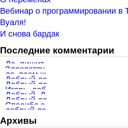
Вебинар о программировании в 
Вуаля!
И снова бардак
Последние комментарии
Да, пишите в телеграмм, обсудим детали.
Здравствуйте. Хотел бы заказать 8 скриптов для TOS. Возьметесь?
да, всем желающим. Просто маякните в телеграмм мне. @igstik
Добрый день! А скрипт ещё раздаёте?
Добрый день. Если еще актуально, то пишите в телеграмм на @igstik
Игорь, добрый день. На скайп не получается достучаться. Как найти
Добрый. Диск дам, пишите в телеграмм. под заказ пишу, но все ме
Добрый день. Ищу скрипты для ТОС . Вышлите на e-mail dneprenergo@
Спасибо за сигнал, удалю на всякий пожарный.
добрый день. Вижу что уже не торгуете, но Ваш диск меня заинтерес
Архивы