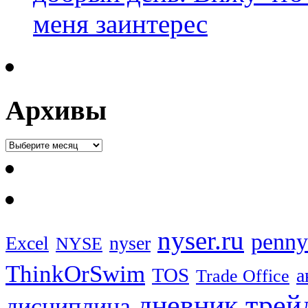
меня заинтерес
Архивы
nyser.ru
penny
Excel
nyser
NYSE
ThinkOrSwim
TOS
а
Trade Office
дневник трей
дисциплина