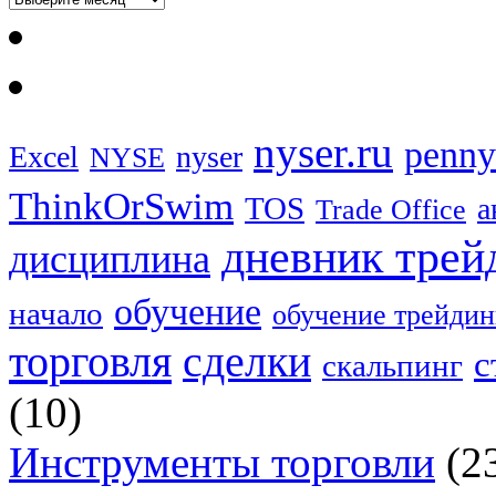
nyser.ru
penny
Excel
nyser
NYSE
ThinkOrSwim
TOS
а
Trade Office
дневник трей
дисциплина
обучение
начало
обучение трейдин
торговля
сделки
с
скальпинг
(10)
Инструменты торговли
(2